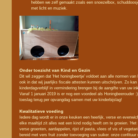
hebben we zelf gemaakt zoals een snoezelbox, schuddoosj
met licht en muziek.
Onder toezicht van Kind en Gezin
Dit wil zeggen dat 'Het honingbeertje' voldoet aan alle normen van
ook in dat wij jaarlijks fiscale attesten kunnen uitschrijven. Zo ka
kinderdagverblijf in vermindering brengen bij de aangifte van uw i
Vanaf 1 januari 2019 is er nog een voordeel als Honingbeerouder :)
toeslag terug per opvangdag samen met uw kinderbijslag!
Kwalitatieve voeding
Iedere dag wordt er in onze keuken een heerlijk, verse en evenwicht
elke maaltijd zit alles wat een kind nodig heeft om te groeien. 'Het
verse groenten, aardappelen, rijst of pasta, vlees of vis of vegetar
bereid met vers fruit zonder toevoeging van suiker. onze confituu