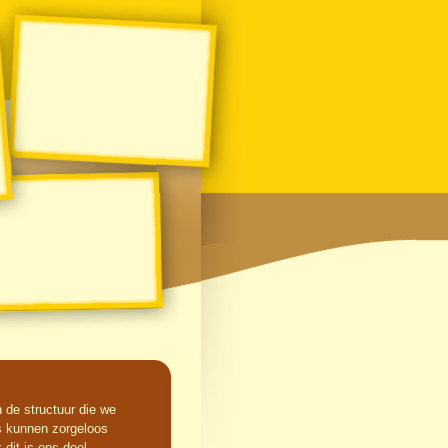
en de structuur die we
jes kunnen zorgeloos
dit is ons doel.