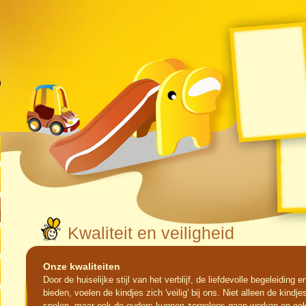
Kwaliteit en veiligheid
Onze kwaliteiten
Door de huiselijke stijl van het verblijf, de liefdevolle begeleiding 
bieden, voelen de kindjes zich 'veilig' bij ons. Niet alleen de kind
spelen, maar ook de ouders kunnen zorgeloos gaan werken en ook 