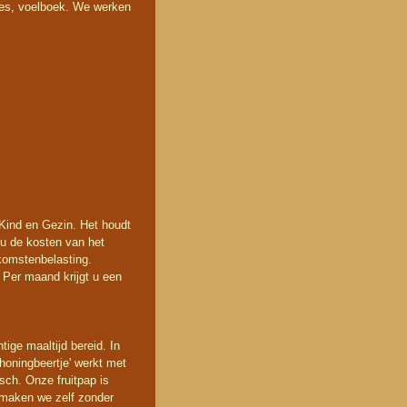
es, voelboek. We werken
 Kind en Gezin. Het houdt
n u de kosten van het
nkomstenbelasting.
 Per maand krijgt u een
ige maaltijd bereid. In
 honingbeertje' werkt met
isch. Onze fruitpap is
r maken we zelf zonder