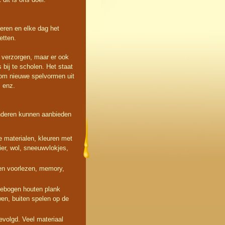
eren en elke dag het
etten.
e verzorgen, maar er ook
 bij te scholen. Het staat
om nieuwe spelvormen uit
, enz.
inderen kunnen aanbieden
de materialen, kleuren met
ier, wol, sneeuwvlokjes,
 en voorlezen, memory,
 gebogen houten plank
wen, buiten spelen op de
evolgd. Veel materiaal