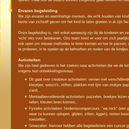
Ervaren begeleiding
We zijn ervaren en warmhartige mensen, die echt houden van kind
beste van zichzelf geven om het kind te laten groeien in al zijn fac
Onze begeleiding is, niet enkel aanwezig zijn bij de kinderen en z
‘echt’ iets voor betekenen. Ons team kiest er voor om zich jaarlijks
ook open om nieuwe methodes te leren kennen en toe te passen, 
te proberen, in te spelen op de behoeften en noden van de kindjes
Activiteiten
We zijn heel gedreven in het zoeken naar activiteiten die we de k
volgens hun ontwikkelingsniveau.
Dit gaat over creatieve activiteiten: verven met verschillen
kleurtjes, wasco's, stiften, plakken met lijm van stukjes pap
zand,..
Mentaalbevorderende activiteiten: puzzelen, boekjes lezen
tellen, kleuren leren kennen,..
Fysieke activiteiten: hindernissenparcours, "we rock" (een
waar ze kunnen oplopen, glijden, zitten, liggen), tenten bou
toestellen,..
Snoezelen: hiervoor hebben alle begeleidsters een cursus g