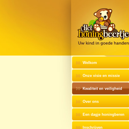
Welkom
Onze visie en missie
Kwaliteit en veiligheid
Over ons
Een dagje honingberen
Inschrijven